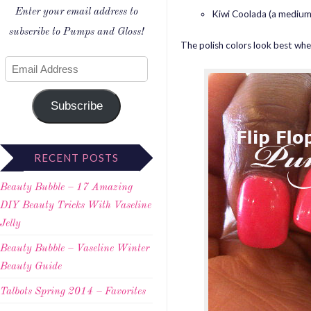
Enter your email address to
Kiwi Coolada (a medium
subscribe to Pumps and Gloss!
The polish colors look best whe
Subscribe
RECENT POSTS
Beauty Bubble – 17 Amazing
DIY Beauty Tricks With Vaseline
Jelly
Beauty Bubble – Vaseline Winter
Beauty Guide
Talbots Spring 2014 – Favorites