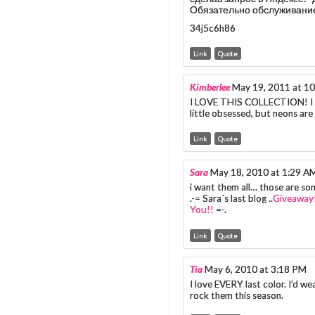
Обязательно обслуживание,
34j5c6h86
Link
Quote
Kimberlee
May 19, 2011 at 1
I LOVE THIS COLLECTION! I wai
little obsessed, but neons are
Link
Quote
Sara
May 18, 2010 at 1:29 A
i want them all… those are so
.-= Sara´s last blog ..
Giveaway!
You!!
=-.
Link
Quote
Tia
May 6, 2010 at 3:18 PM
I love EVERY last color. I’d we
rock them this season.