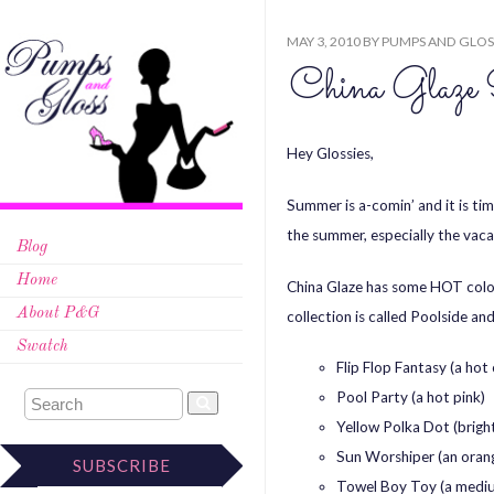
MAY 3, 2010
BY
PUMPS AND GLOS
China Glaze P
Hey Glossies,
Summer is a-comin’ and it is tim
the summer, especially the vacat
Blog
Home
China Glaze has some HOT colo
About P&G
collection is called Poolside and 
Swatch
Flip Flop Fantasy (a hot 
Pool Party (a hot pink)
Yellow Polka Dot (brigh
Sun Worshiper (an orang
SUBSCRIBE
Towel Boy Toy (a medium