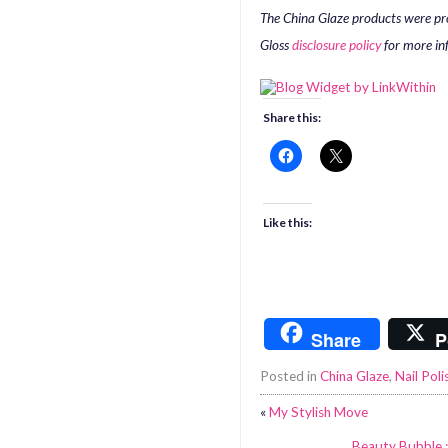
The China Glaze products were pr
Gloss
disclosure policy
for more in
Share this:
Like this:
Share
P
Posted in
China Glaze
,
Nail Poli
«
My Stylish Move
Beauty Bubble :