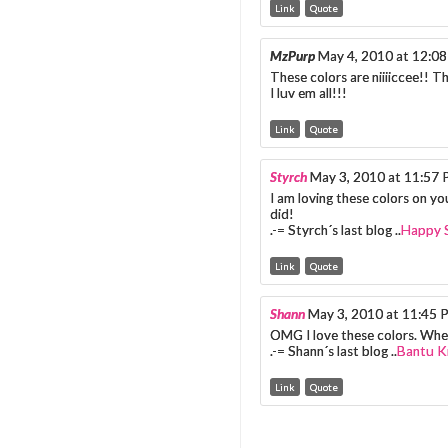
Link
Quote
MzPurp
May 4, 2010 at 12:0
These colors are niiiiccee!! Th
I luv em all!!!
Link
Quote
Styrch
May 3, 2010 at 11:57
I am loving these colors on y
did!
.-= Styrch´s last blog ..
Happy 
Link
Quote
Shann
May 3, 2010 at 11:45 
OMG I love these colors. Whe
.-= Shann´s last blog ..
Bantu Kn
Link
Quote