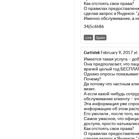
Как отстоять свои права?
О правилах предоставления
сделав запрос в Яндексе: 
Именно обслуживание, а н
34j5c6h86
Link
Quote
Curtistek
February 9, 2017 at
Имеется такая услуга – д
Она предполагает, что пац
врачей целый год БЕСПЛА
Однако опросы показывают,
Почему?
Да потому что частным кли
визит.
А если какой-нибудь сотр
обслуживание клиенту – эт
Эта информация уже спрово
информацию об этом расп
Его уволили , после того, 
Самое ужасное, что офици
доступе, просто натыкалис
Как отстоять свои права?
О правилах предоставления
сделав запрос в Яндексе: 