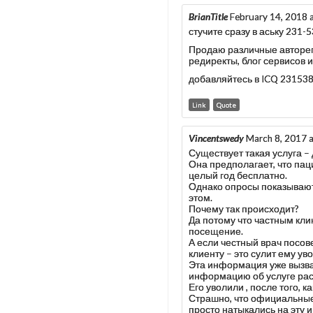
BrianTitle
February 14, 2018 
стучите сразу в аську 231-
Продаю различные авторег а
редиректы, блог сервисов и т
добавляйтесь в ICQ 23153
Link
Quote
Vincentswedy
March 8, 2017 
Существует такая услуга 
Она предполагает, что пац
целый год бесплатно.
Однако опросы показывают
этом.
Почему так происходит?
Да потому что частным кли
посещение.
А если честный врач посо
клиенту – это сулит ему ув
Эта информация уже вызвал
информацию об услуге рас
Его уволили , после того,
Страшно, что официальные
просто натыкались на эту